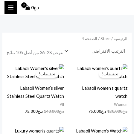
خطي
أ
أ
د.ع
0
لى
د
ع
لمحتوى
ن
ل
ى
ى
الرئيسية
/
Store
/ الصفحة 4
س
س
ع
ع
عرض 28–36 من أصل 105 نتائج
ر
ر
السعر
السعر
السعر
السعر
الأصلي
الحالي
الأصلي
الحالي
تخفيضات!
تخفيضات!
هو:
هو:
هو:
هو:
د.ع120,000.
د.ع75,000.
د.ع140,000.
د.ع75,000.
Labaoli Women’s silver
Labaoli women’s quartz
Stainless Steel Quartz Watch
watch
All
Women
د.ع
120,000
د.ع
75,000
د.ع
140,000
د.ع
75,000
السعر
السعر
السعر
السعر