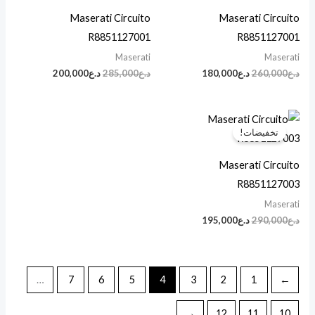
د.ع260,000.
د.ع180,000.
د.ع285,000.
د.ع200,000.
Maserati Circuito
Maserati Circuito
R8851127001
R8851127001
Maserati
Maserati
د.ع
260,000
د.ع
180,000
د.ع
285,000
د.ع
200,000
السعر
السعر
الأصلي
الحالي
تخفيضات!
هو:
هو:
د.ع290,000.
د.ع195,000.
Maserati Circuito
R8851127003
Maserati
د.ع
290,000
د.ع
195,000
…
7
6
5
4
3
2
1
→
←
12
11
10