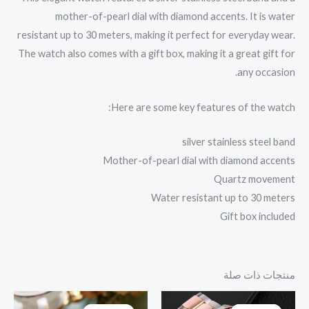
mother-of-pearl dial with diamond accents. It is water
resistant up to 30 meters, making it perfect for everyday wear.
The watch also comes with a gift box, making it a great gift for
any occasion.
Here are some key features of the watch:
silver stainless steel band
Mother-of-pearl dial with diamond accents
Quartz movement
Water resistant up to 30 meters
Gift box included
منتجات ذات صلة
السعر
السعر
السعر
السعر
الأصلي
الحالي
الأصلي
الحالي