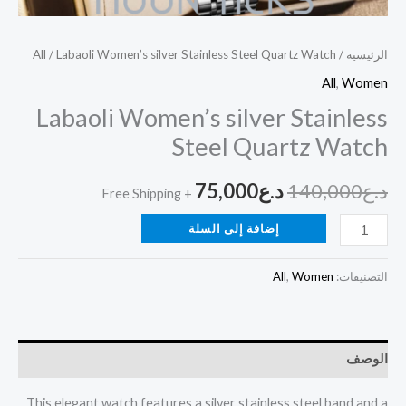
الرئيسية
/
/ Labaoli Women’s silver Stainless Steel Quartz Watch
All
All
,
Women
Labaoli Women’s silver Stainless
Steel Quartz Watch
د.ع
140,000
د.ع
75,000
+ Free Shipping
إضافة إلى السلة
التصنيفات:
Women
,
All
الوصف
This elegant watch features a silver stainless steel band and a