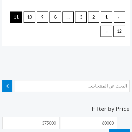
11
10
9
8
…
3
2
1
→
←
12
Filter by Price