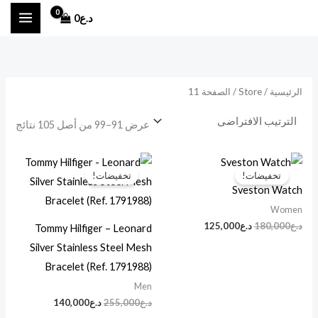
خطي
أ
أ
د.ع
0
لى
د
ع
لمحتوى
ن
ل
ى
ى
الرئيسية
/
Store
/ الصفحة 11
س
س
ع
ع
عرض 91–99 من أصل 105 نتائج
ر
ر
السعر
السعر
السعر
السعر
الأصلي
الحالي
الأصلي
الحالي
تخفيضات!
تخفيضات!
هو:
هو:
هو:
هو:
Sveston Watch
د.ع180,000.
د.ع125,000.
د.ع255,000.
د.ع140,000.
Women
د.ع
180,000
د.ع
125,000
Tommy Hilfiger – Leonard
Silver Stainless Steel Mesh
Bracelet (Ref. 1791988)
Men
د.ع
255,000
د.ع
140,000