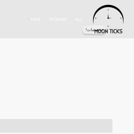
خطي
لى
MEN
WOMEN
ALL
لمحتوى
تخفيضات!
الوصف