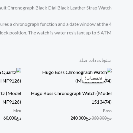
t Chronograph Black Dial Black Leather Strap Watch.
features a chronograph function and a date window at the 4
clock position. The watch is water resistant up to 5 ATM.
منتجات ذات صلة
السعر
السعر
الأصلي
الحالي
تخفيضات!
تخفيضات!
هو:
هو:
د.ع360,000.
د.ع240,000.
rtz (Model
Hugo Boss Chronograph Watch (Model
NF9126)
1513474)
Men
Boss
د.ع
360,000
د.ع
240,000
د.ع
60,000