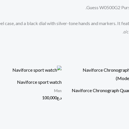
Guess W0500G2 Pursui
steel case, and a black dial with silver-tone hands and markers. It 
o’
Naviforce sport watch
Naviforce Chronograph Qua
Men
د.ع
100,000